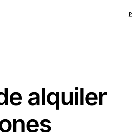
P
e alquiler
iones