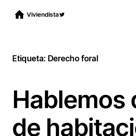
Saltar
Viviendista
Twitter
al
contenido
Etiqueta:
Derecho foral
Hablemos d
de habitac