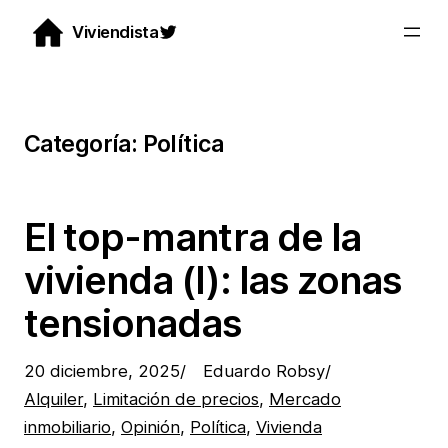
Saltar
Twitter
Viviendista
al
contenido
Categoría:
Política
El top-mantra de la
vivienda (I): las zonas
tensionadas
20 diciembre, 2025
/
Eduardo Robsy
/
Alquiler
, 
Limitación de precios
, 
Mercado
inmobiliario
, 
Opinión
, 
Política
, 
Vivienda