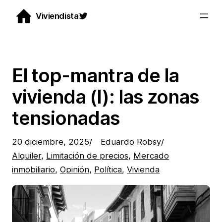
Saltar
Twitter
Viviendista
al
contenido
El top-mantra de la
vivienda (I): las zonas
tensionadas
20 diciembre, 2025
/
Eduardo Robsy
/
Alquiler
, 
Limitación de precios
, 
Mercado
inmobiliario
, 
Opinión
, 
Política
, 
Vivienda