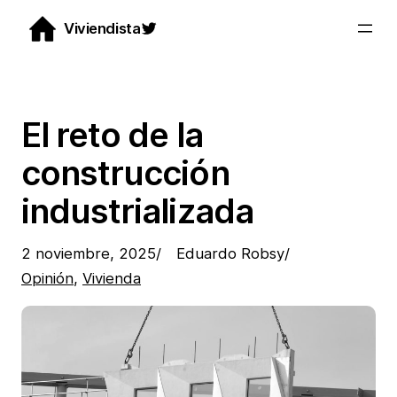
Saltar
Twitter
Viviendista
al
contenido
El reto de la
construcción
industrializada
2 noviembre, 2025
/
Eduardo Robsy
/
Opinión
, 
Vivienda