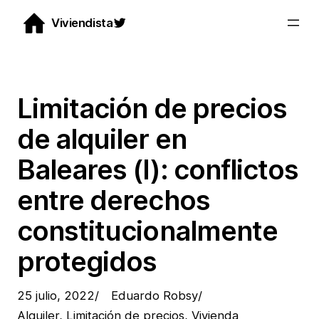
Saltar
Twitter
Viviendista
al
contenido
Limitación de precios
de alquiler en
Baleares (I): conflictos
entre derechos
constitucionalmente
protegidos
25 julio, 2022
/
Eduardo Robsy
/
Alquiler
, 
Limitación de precios
, 
Vivienda